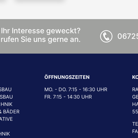
Ihr Interesse geweckt?
06725
rufen Sie uns gerne an.
ÖFFNUNGSZEITEN
K
SBAU
MO. - DO. 7:15 - 16:30 UHR
RA
SBAU
FR. 7:15 - 14:30 UHR
G
CHNIK
HA
& BÄDER
5
ATIVE
TE
FA
HNIK